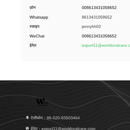
फ़ोन
008613431058652
Whatsapp
8613431058652
स्काइप
jennyhh02
WeChat
008613431058652
ईमेल
export11@worldoralcare.
टेलीफोन：86-020-83503464
ईमेल：export11@worldoralcare.com