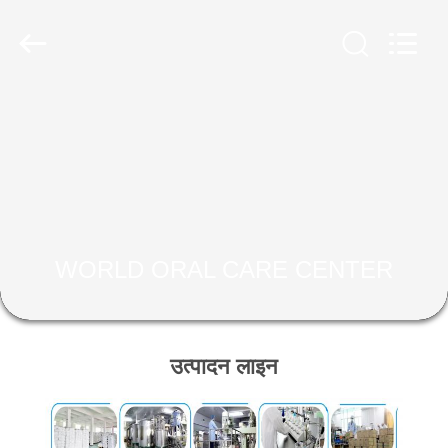
WORLD
ORAL
CARE
CENTER.
All
Rights
Reserved.
घर
उत्पादों
वीडियो
WORLD ORAL CARE CENTER
हमारे
बारे
में
उत्पादन लाइन
कारखाना