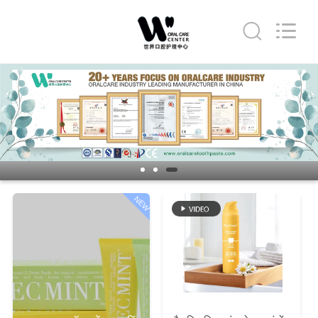
WORLD
ORAL
CARE
CENTER.
All
Rights
Reserved.
घर
उत्पादों
वीडियो
NEW
हमारे
बारे
में
कारखाना