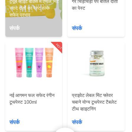
ट्यूब व्हाइट बॉक्स में एप्पल मिंट
गैर चिड़चिड़ा पंप बोतल दांतों
भ्रमण
स्वाद दांतों का पेस्ट हल्के
का पेस्ट
सफेद प्रभाव
गुणवत्ता
संपर्क
संपर्क
नियंत्रण
HOT
संपर्क
करें
एक
उद्धरण
नई आगमन फल सफेद रंगीन
प्राइवेट लेबल मिंट फ्लेवर
का
टूथपेस्ट 100ml
चबाने योग्य टूथपेस्ट टैबलेट
अनुरोध
टीथ व्हाइटनिंग
करें
संपर्क
संपर्क