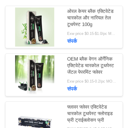
का
ओरल केयर ब्लैक एक्टिवेटेड
अनुरोध
चारकोल और नारियल तेल
टूथपेस्ट 100g
करें
Exw price $0.15-$1.0/pc MOQ:500 पीसी -30000 पीसी
संपर्क
साइट
OEM ब्लैक वेगन ऑर्गेनिक
मैप
एक्टिवेटेड चारकोल टूथपेस्ट
जेंटल पेपरमिंट फ्लेवर
Exw price $0.15-0.2/pc MOQ:500 पीसी -30000 पीसी
गोपनीयता
संपर्क
नीति
फ्लावर फ्लेवर एक्टिवेटेड
चारकोल टूथपेस्ट फ्लोराइड
फ्री ट्राईक्लोसन फ्री