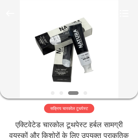
2026
WORLD
ORAL
CARE
CENTER.
All
घर
Rights
Reserved.
उत्पादों
वीडियो
हमारे
सक्रिय चारकोल टूथपेस्ट
बारे
एक्टिवेटेड चारकोल टूथपेस्ट हर्बल सामग्री
में
वयस्कों और किशोरों के लिए उपयुक्त प्राकृतिक