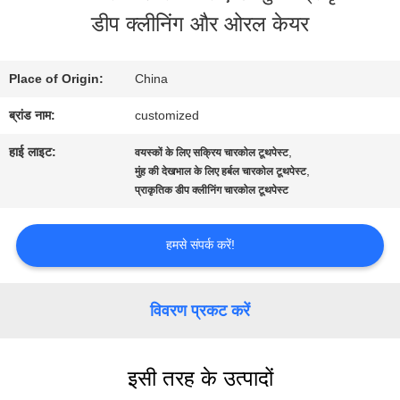
डीप क्लीनिंग और ओरल केयर
कारखाना
भ्रमण
Place of Origin:
China
ब्रांड नाम:
customized
गुणवत्ता
हाई लाइट:
,
वयस्कों के लिए सक्रिय चारकोल टूथपेस्ट
नियंत्रण
,
मुंह की देखभाल के लिए हर्बल चारकोल टूथपेस्ट
प्राकृतिक डीप क्लीनिंग चारकोल टूथपेस्ट
संपर्क
हमसे संपर्क करें!
करें
विवरण प्रकट करें
एक
इसी तरह के उत्पादों
उद्धरण