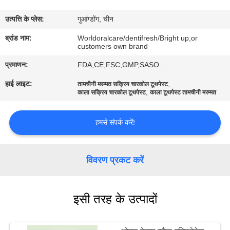
भ्रमण
उत्पत्ति के प्लेस:
गुआंग्डोंग, चीन
गुणवत्ता
ब्रांड नाम:
Worldoralcare/dentifresh/Bright up,or
customers own brand
नियंत्रण
प्रमाणन:
FDA,CE,FSC,GMP,SASO...
हाई लाइट:
,
तामचीनी मरम्मत सक्रिय चारकोल टूथपेस्ट
संपर्क
,
काला सक्रिय चारकोल टूथपेस्ट
काला टूथपेस्ट तामचीनी मरम्मत
करें
हमसे संपर्क करें!
एक
उद्धरण
विवरण प्रकट करें
का
अनुरोध
इसी तरह के उत्पादों
करें