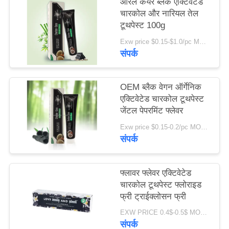
ओरल केयर ब्लैक एक्टिवेटेड
साइट
चारकोल और नारियल तेल
टूथपेस्ट 100g
मैप
Exw price $0.15-$1.0/pc MOQ:500 पीसी -30000 पीसी
संपर्क
गोपनीयता
नीति
OEM ब्लैक वेगन ऑर्गेनिक
एक्टिवेटेड चारकोल टूथपेस्ट
जेंटल पेपरमिंट फ्लेवर
Exw price $0.15-0.2/pc MOQ:500 पीसी -30000 पीसी
संपर्क
फ्लावर फ्लेवर एक्टिवेटेड
चारकोल टूथपेस्ट फ्लोराइड
फ्री ट्राईक्लोसन फ्री
EXW PRICE 0.4$-0.5$ MOQ:500 पीसी -30000 पीसी
संपर्क