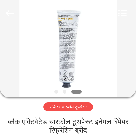
WORLD
ORAL
CARE
CENTER.
All
Rights
Reserved.
घर
उत्पादों
वीडियो
हमारे
बारे
सक्रिय चारकोल टूथपेस्ट
में
ब्लैक एक्टिवेटेड चारकोल टूथपेस्ट इनेमल रिपेयर
कारखाना
रिफ्रेशिंग ब्रीद