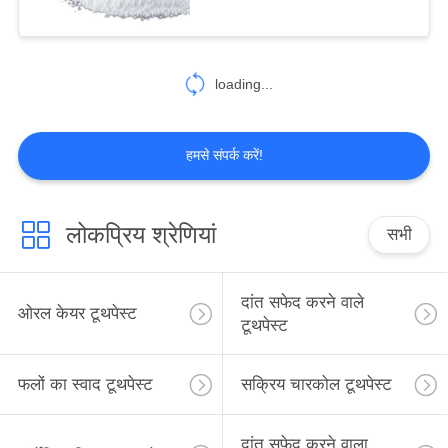
25
loading...
ओरल केयर माउथवॉश
हमसे संपर्क करें!
लोकप्रिय श्रेणियां
सभी
88
ओरल केयर टूथब्रश
दांत सफेद करने वाले
ओरल केयर टूथपेस्ट
टूथपेस्ट
फलों का स्वाद टूथपेस्ट
सक्रिय चारकोल टूथपेस्ट
दांत सफेद करने वाला