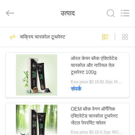
WORLD
ORAL
CARE
उत्पाद
CENTER.
All
Rights
Reserved.
घर
150
सक्रिय चारकोल टूथपेस्ट
ओरल केयर टूथपेस्ट
उत्पादों
ओरल केयर ब्लैक एक्टिवेटेड
चारकोल और नारियल तेल
वीडियो
टूथपेस्ट 100g
Exw price $0.15-$1.0/pc MOQ:500 पीसी -30000 पीसी
हमारे
संपर्क
58
बारे
दांत सफेद करने वाले
में
OEM ब्लैक वेगन ऑर्गेनिक
एक्टिवेटेड चारकोल टूथपेस्ट
टूथपेस्ट
जेंटल पेपरमिंट फ्लेवर
कारखाना
Exw price $0.15-0.2/pc MOQ:500 पीसी -30000 पीसी