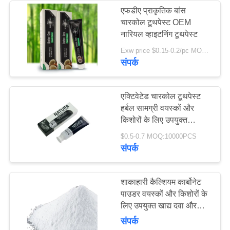
एफडीए प्राकृतिक बांस
चारकोल टूथपेस्ट OEM
28
नारियल व्हाइटनिंग टूथपेस्ट
Exw price $0.15-0.2/pc MOQ:500 पीसी -30000 पीसी
च्यूएबल टूथपेस्ट टैबलेट
संपर्क
एक्टिवेटेड चारकोल टूथपेस्ट
हर्बल सामग्री वयस्कों और
किशोरों के लिए उपयुक्त
प्राकृतिक डीप क्लीनिंग और
42
$0.5-0.7 MOQ:10000PCS
ओरल केयर
संपर्क
दांत सफेद करने की
गोलियां
शाकाहारी कैल्शियम कार्बोनेट
पाउडर वयस्कों और किशोरों के
लिए उपयुक्त खाद्य दवा और
औद्योगिक उत्पादों में व्यापक रूप
संपर्क
से उपयोग किया जाता है