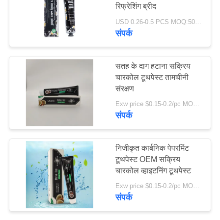
रिफ्रेशिंग ब्रीद
साइट
USD 0.26-0.5 PCS MOQ:500 पीसी -30000 पीसी
मैप
संपर्क
18
गोपनीयता
ऑर्गेनिक चिल्ड्रन टूथपेस्ट
सतह के दाग हटाना सक्रिय
नीति
चारकोल टूथपेस्ट तामचीनी
संरक्षण
Exw price $0.15-0.2/pc MOQ:500 पीसी -30000 पीसी
संपर्क
17
निजीकृत कार्बनिक पेपरमिंट
दांत सफेद करने वाला
टूथपेस्ट OEM सक्रिय
चारकोल व्हाइटनिंग टूथपेस्ट
पाउडर
Exw price $0.15-0.2/pc MOQ:500 पीसी -30000 पीसी
संपर्क