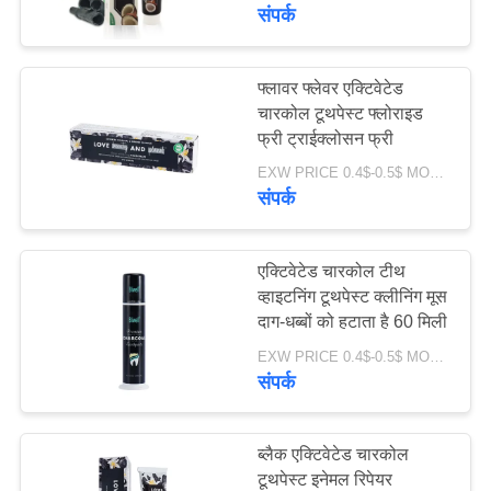
भ्रमण
संपर्क
गुणवत्ता
फ्लावर फ्लेवर एक्टिवेटेड
18
चारकोल टूथपेस्ट फ्लोराइड
नियंत्रण
फ्री ट्राईक्लोसन फ्री
फलों का स्वाद टूथपेस्ट
EXW PRICE 0.4$-0.5$ MOQ:500 पीसी -30000 पीसी
संपर्क
संपर्क
करें
एक्टिवेटेड चारकोल टीथ
एक
व्हाइटनिंग टूथपेस्ट क्लीनिंग मूस
दाग-धब्बों को हटाता है 60 मिली
18
उद्धरण
EXW PRICE 0.4$-0.5$ MOQ:500 पीसी -30000 पीसी
का
संपर्क
सक्रिय चारकोल टूथपेस्ट
अनुरोध
करें
ब्लैक एक्टिवेटेड चारकोल
टूथपेस्ट इनेमल रिपेयर