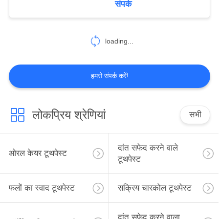
संपर्क
25
loading...
ओरल केयर माउथवॉश
हमसे संपर्क करें!
लोकप्रिय श्रेणियां
सभी
88
ओरल केयर टूथब्रश
दांत सफेद करने वाले
ओरल केयर टूथपेस्ट
टूथपेस्ट
फलों का स्वाद टूथपेस्ट
सक्रिय चारकोल टूथपेस्ट
दांत सफेद करने वाला