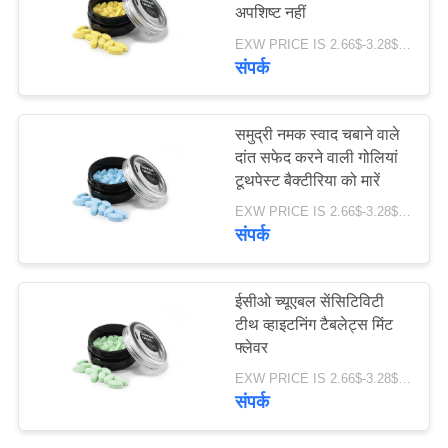
अपशिष्ट नहीं
साइट
EXW PRICE IS 2.66$-3.28$/BOTTLE MOQ:60 पीसी * 100 बॉक्स
मैप
संपर्क
18
गोपनीयता
ऑर्गेनिक चिल्ड्रन टूथपेस्ट
समुद्री नमक स्वाद चबाने वाले
नीति
दांत सफेद करने वाली गोलियां
टूथपेस्ट बैक्टीरिया को मारें
EXW PRICE IS 2.66$-3.28$/BOTTLE MOQ:60 पीसी * 100 बॉक्स
संपर्क
17
ईसीओ च्यूएबल सेंसिटिविटी
दांत सफेद करने वाला
टीथ व्हाइटनिंग टैबलेट्स मिंट
फ्लेवर
पाउडर
EXW PRICE IS 2.66$-3.28$/BOTTLE MOQ:60 पीसी * 100 बॉक्स
संपर्क