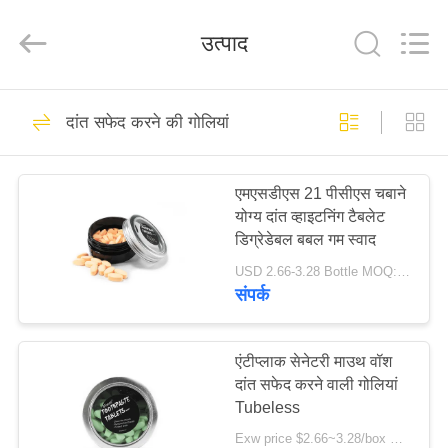
WORLD
ORAL
CARE
उत्पाद
CENTER.
All
Rights
Reserved.
घर
150
दांत सफेद करने की गोलियां
ओरल केयर टूथपेस्ट
उत्पादों
एमएसडीएस 21 पीसीएस चबाने
योग्य दांत व्हाइटनिंग टैबलेट
वीडियो
डिग्रेडेबल बबल गम स्वाद
USD 2.66-3.28 Bottle MOQ:150 बोतलें
हमारे
संपर्क
58
बारे
दांत सफेद करने वाले
में
एंटीप्लाक सेनेटरी माउथ वॉश
दांत सफेद करने वाली गोलियां
टूथपेस्ट
Tubeless
कारखाना
Exw price $2.66~3.28/box MOQ:5000 बक्से