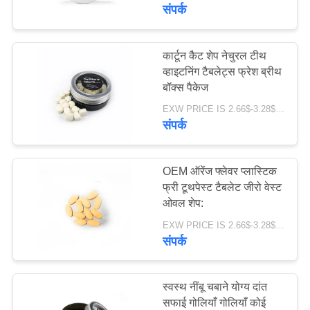
भ्रमण
संपर्क
गुणवत्ता
कार्टून कैट शेप नेचुरल टीथ
18
व्हाइटनिंग टैबलेट्स फ्रेश ब्रीथ
नियंत्रण
बॉक्स पैकेज
फलों का स्वाद टूथपेस्ट
EXW PRICE IS 2.66$-3.28$/BOTTLE MOQ:60 पीसी * 100 बॉक्स
संपर्क
संपर्क
करें
OEM ऑरेंज फ्लेवर प्लास्टिक
एक
फ्री टूथपेस्ट टैबलेट जीरो वेस्ट
ओवल शेप:
18
उद्धरण
EXW PRICE IS 2.66$-3.28$/BOTTLE MOQ:60 पीसी * 100 बॉक्स
का
संपर्क
सक्रिय चारकोल टूथपेस्ट
अनुरोध
करें
स्वस्थ नींबू चबाने योग्य दांत
सफाई गोलियाँ गोलियाँ कोई