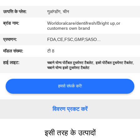
भ्रमण
उत्पत्ति के प्लेस:
गुआंग्डोंग, चीन
गुणवत्ता
ब्रांड नाम:
Worldoralcare/dentifresh/Bright up,or
customers own brand
नियंत्रण
प्रमाणन:
FDA,CE,FSC,GMP,SASO...
मॉडल संख्या:
टी 8
संपर्क
हाई लाइट:
,
,
चबाने योग्य पोर्टेबल टूथपेस्ट टैबलेट
इको पोर्टेबल टूथपेस्ट टैबलेट
करें
चबाने योग्य इको टूथपेस्ट टैबलेट
एक
हमसे संपर्क करें!
उद्धरण
का
विवरण प्रकट करें
अनुरोध
करें
इसी तरह के उत्पादों