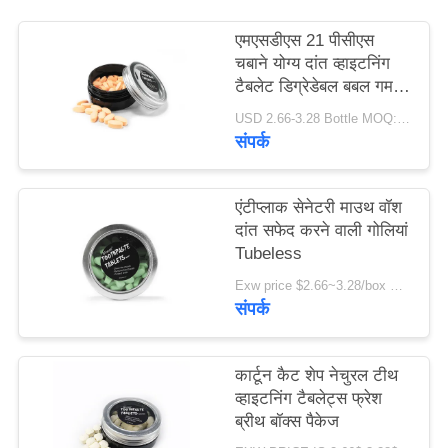
साइट
एमएसडीएस 21 पीसीएस
मैप
चबाने योग्य दांत व्हाइटनिंग
टैबलेट डिग्रेडेबल बबल गम
स्वाद
गोपनीयता
USD 2.66-3.28 Bottle MOQ:150 बोतलें
संपर्क
नीति
एंटीप्लाक सेनेटरी माउथ वॉश
दांत सफेद करने वाली गोलियां
Tubeless
Exw price $2.66~3.28/box MOQ:5000 बक्से
संपर्क
कार्टून कैट शेप नेचुरल टीथ
व्हाइटनिंग टैबलेट्स फ्रेश
ब्रीथ बॉक्स पैकेज