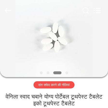
WORLD
ORAL
CARE
CENTER.
All
Rights
Reserved.
घर
उत्पादों
वीडियो
हमारे
बारे
दांत सफेद करने की गोलियां
में
वेनिला स्वाद चबाने योग्य पोर्टेबल टूथपेस्ट टैबलेट
कारखाना
इको टूथपेस्ट टैबलेट