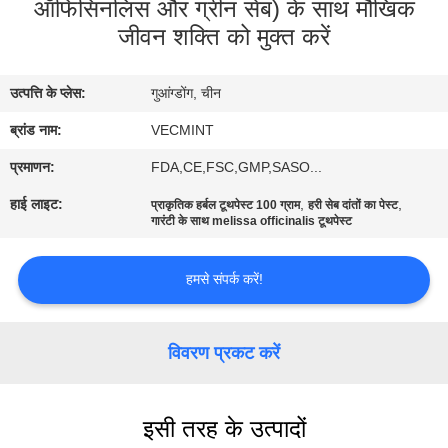
ऑफिसिनलिस और ग्रीन सेब) के साथ मौखिक
भ्रमण
जीवन शक्ति को मुक्त करें
गुणवत्ता
उत्पत्ति के प्लेस:
गुआंग्डोंग, चीन
नियंत्रण
ब्रांड नाम:
VECMINT
प्रमाणन:
FDA,CE,FSC,GMP,SASO...
संपर्क
करें
हाई लाइट:
,
,
प्राकृतिक हर्बल टूथपेस्ट 100 ग्राम
हरी सेब दांतों का पेस्ट
गारंटी के साथ melissa officinalis टूथपेस्ट
एक
हमसे संपर्क करें!
उद्धरण
का
विवरण प्रकट करें
अनुरोध
करें
इसी तरह के उत्पादों