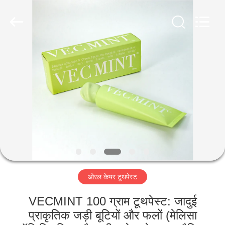
WORLD
ORAL
CARE
CENTER.
All
Rights
Reserved.
घर
उत्पादों
वीडियो
हमारे
बारे
ओरल केयर टूथपेस्ट
में
VECMINT 100 ग्राम टूथपेस्ट: जादुई
कारखाना
प्राकृतिक जड़ी बूटियों और फलों (मेलिसा