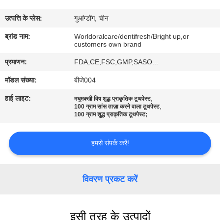
भ्रमण
उत्पत्ति के प्लेस:
गुआंग्डोंग, चीन
गुणवत्ता
ब्रांड नाम:
Worldoralcare/dentifresh/Bright up,or
customers own brand
नियंत्रण
प्रमाणन:
FDA,CE,FSC,GMP,SASO...
मॉडल संख्या:
बीजे004
संपर्क
हाई लाइट:
,
मधुमक्खी विष शुद्ध प्राकृतिक टूथपेस्ट
करें
,
100 ग्राम सांस ताज़ा करने वाला टूथपेस्ट
100 ग्राम शुद्ध प्राकृतिक टूथपेस्ट;
एक
हमसे संपर्क करें!
उद्धरण
का
विवरण प्रकट करें
अनुरोध
करें
इसी तरह के उत्पादों