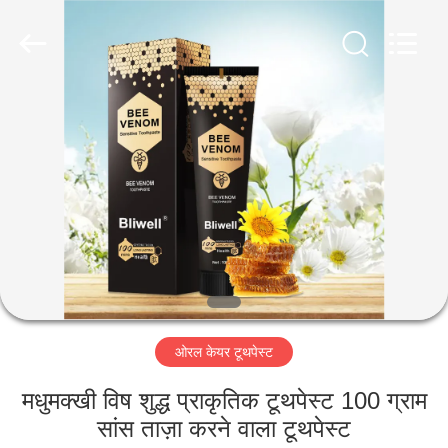
WORLD
ORAL
CARE
CENTER.
All
Rights
Reserved.
घर
उत्पादों
वीडियो
हमारे
बारे
ओरल केयर टूथपेस्ट
में
मधुमक्खी विष शुद्ध प्राकृतिक टूथपेस्ट 100 ग्राम
कारखाना
सांस ताज़ा करने वाला टूथपेस्ट