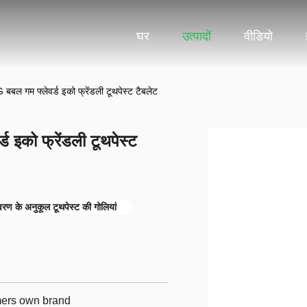
घर
उत्पादों
वीडियो
 बबल गम फ्लेवर्ड इको फ्रेंडली टूथपेस्ट टैबलेट
ड इको फ्रेंडली टूथपेस्ट
वरण के अनुकूल टूथपेस्ट की गोलियां
omers own brand