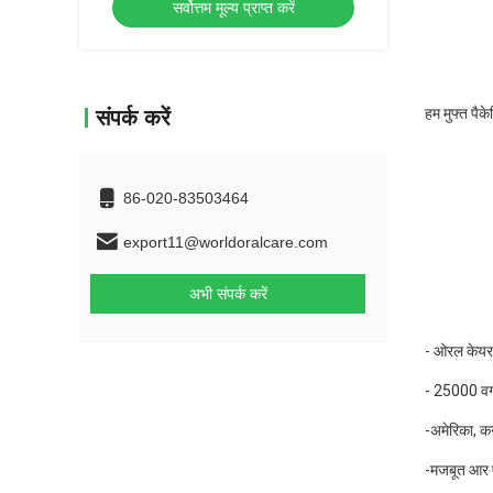
सर्वोत्तम मूल्य प्राप्त करें
हम मुफ्त पै
संपर्क करें
86-020-83503464
export11@worldoralcare.com
अभी संपर्क करें
- ओरल केयर उ
- 25000 वर्
-अमेरिका, कन
-मजबूत आर ए