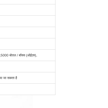
ै;5000 बोतल / बॉक्स (ओईएम),
ा जा सकता है