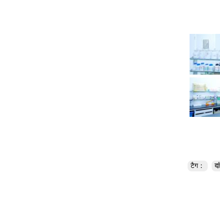
टैग：
दा