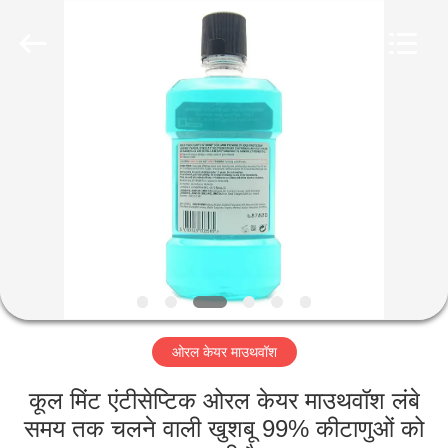
WORLD
ORAL
CARE
CENTER.
All
Rights
Reserved.
घर
उत्पादों
वीडियो
हमारे
बारे
ओरल केयर माउथवॉश
में
कूल मिंट एंटीसेप्टिक ओरल केयर माउथवॉश लंबे
कारखाना
समय तक चलने वाली खुशबू 99% कीटाणुओं को