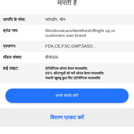
मारती है
भ्रमण
उत्पत्ति के प्लेस:
ग्वांगडोंग, चीन
गुणवत्ता
ब्रांड नाम:
Worldoralcare/dentifresh/Bright up,or
नियंत्रण
customers own brand
प्रमाणन:
FDA,CE,FSC,GMP,SASO...
संपर्क
मॉडल संख्या:
बीजे006
करें
हाई लाइट:
,
एंटीसेप्टिक ओरल केयर माउथवॉश
,
99% कीटाणुओं को मारें ओरल केयर माउथवॉश
स्थायी खुशबू कूल मिंट एंटीसेप्टिक माउथवॉश
एक
उद्धरण
हमसे संपर्क करें!
का
अनुरोध
विवरण प्रकट करें
करें