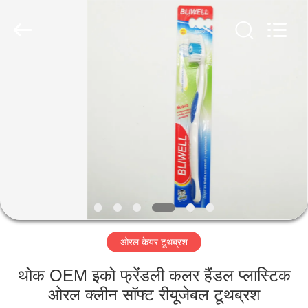
WORLD
ORAL
CARE
CENTER.
All
Rights
Reserved.
घर
उत्पादों
वीडियो
हमारे
बारे
ओरल केयर टूथब्रश
में
थोक OEM इको फ्रेंडली कलर हैंडल प्लास्टिक
कारखाना
ओरल क्लीन सॉफ्ट रीयूजेबल टूथब्रश