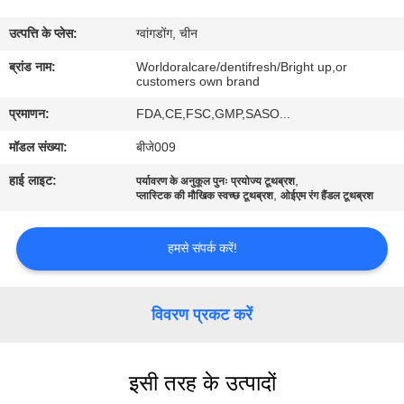
भ्रमण
उत्पत्ति के प्लेस:
ग्वांगडोंग, चीन
गुणवत्ता
ब्रांड नाम:
Worldoralcare/dentifresh/Bright up,or
customers own brand
नियंत्रण
प्रमाणन:
FDA,CE,FSC,GMP,SASO...
मॉडल संख्या:
बीजे009
संपर्क
हाई लाइट:
,
पर्यावरण के अनुकूल पुनः प्रयोज्य टूथब्रश
करें
,
प्लास्टिक की मौखिक स्वच्छ टूथब्रश
ओईएम रंग हैंडल टूथब्रश
एक
हमसे संपर्क करें!
उद्धरण
का
विवरण प्रकट करें
अनुरोध
करें
इसी तरह के उत्पादों