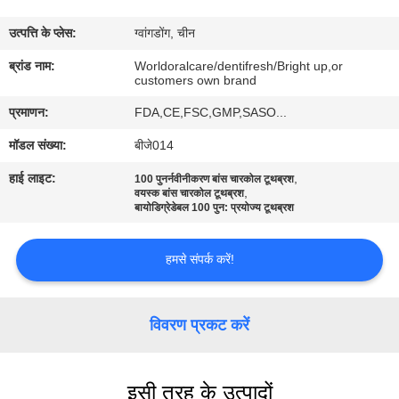
भ्रमण
उत्पत्ति के प्लेस:
ग्वांगडोंग, चीन
गुणवत्ता
ब्रांड नाम:
Worldoralcare/dentifresh/Bright up,or
customers own brand
नियंत्रण
प्रमाणन:
FDA,CE,FSC,GMP,SASO...
मॉडल संख्या:
बीजे014
संपर्क
हाई लाइट:
,
100 पुनर्नवीनीकरण बांस चारकोल टूथब्रश
करें
,
वयस्क बांस चारकोल टूथब्रश
बायोडिग्रेडेबल 100 पुन: प्रयोज्य टूथब्रश
एक
हमसे संपर्क करें!
उद्धरण
का
विवरण प्रकट करें
अनुरोध
करें
इसी तरह के उत्पादों