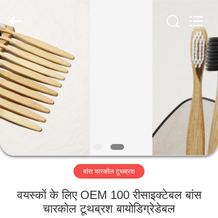
WORLD
ORAL
CARE
CENTER.
All
Rights
Reserved.
घर
उत्पादों
वीडियो
हमारे
बारे
बांस चारकोल टूथब्रश
में
वयस्कों के लिए OEM 100 रीसाइक्टेबल बांस
कारखाना
चारकोल टूथब्रश बायोडिग्रेडेबल