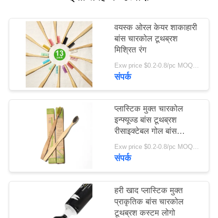
साइट
मैप
वयस्क ओरल केयर शाकाहारी
बांस चारकोल टूथब्रश
मिश्रित रंग
गोपनीयता
Exw price $0.2-0.8/pc MOQ:100 पीसी
नीति
संपर्क
प्लास्टिक मुक्त चारकोल
इन्फ्यूज्ड बांस टूथब्रश
रीसाइक्टेबल गोल बांस
टूथब्रश
Exw price $0.2-0.8/pc MOQ:100 पीसी
संपर्क
हरी खाद प्लास्टिक मुक्त
प्राकृतिक बांस चारकोल
टूथब्रश कस्टम लोगो