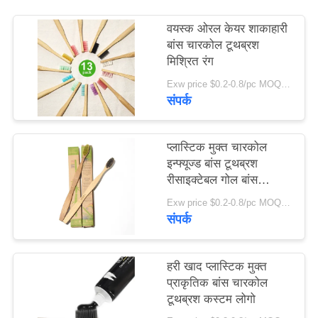
साइट
वयस्क ओरल केयर शाकाहारी
मैप
बांस चारकोल टूथब्रश
मिश्रित रंग
गोपनीयता
Exw price $0.2-0.8/pc MOQ:100 पीसी
संपर्क
नीति
प्लास्टिक मुक्त चारकोल
इन्फ्यूज्ड बांस टूथब्रश
रीसाइक्टेबल गोल बांस
टूथब्रश
Exw price $0.2-0.8/pc MOQ:100 पीसी
संपर्क
हरी खाद प्लास्टिक मुक्त
प्राकृतिक बांस चारकोल
टूथब्रश कस्टम लोगो