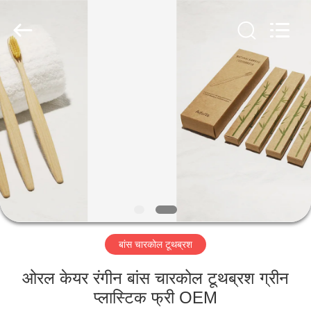
WORLD
ORAL
CARE
CENTER.
All
Rights
Reserved.
घर
उत्पादों
वीडियो
हमारे
बारे
बांस चारकोल टूथब्रश
में
ओरल केयर रंगीन बांस चारकोल टूथब्रश ग्रीन
कारखाना
प्लास्टिक फ्री OEM