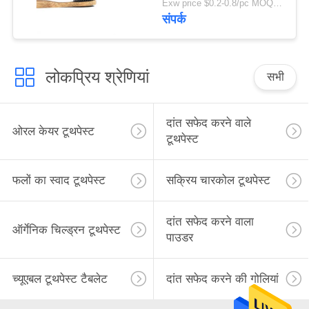
Exw price $0.2-0.8/pc MOQ:100 पीसी
संपर्क
लोकप्रिय श्रेणियां
सभी
दांत सफेद करने वाले
ओरल केयर टूथपेस्ट
टूथपेस्ट
फलों का स्वाद टूथपेस्ट
सक्रिय चारकोल टूथपेस्ट
दांत सफेद करने वाला
ऑर्गेनिक चिल्ड्रन टूथपेस्ट
पाउडर
च्यूएबल टूथपेस्ट टैबलेट
दांत सफेद करने की गोलियां