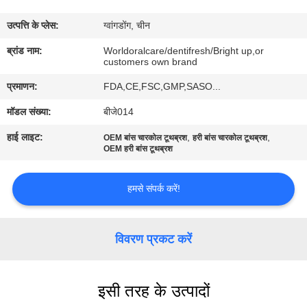
भ्रमण
उत्पत्ति के प्लेस:
ग्वांगडोंग, चीन
गुणवत्ता
ब्रांड नाम:
Worldoralcare/dentifresh/Bright up,or
customers own brand
नियंत्रण
प्रमाणन:
FDA,CE,FSC,GMP,SASO...
मॉडल संख्या:
बीजे014
संपर्क
हाई लाइट:
,
,
OEM बांस चारकोल टूथब्रश
हरी बांस चारकोल टूथब्रश
करें
OEM हरी बांस टूथब्रश
एक
हमसे संपर्क करें!
उद्धरण
का
विवरण प्रकट करें
अनुरोध
करें
इसी तरह के उत्पादों