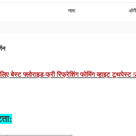
नाम:
ऑर्ग
्णन
े लिए बेस्ट फ्लोराइड-फ्री रिफ्रेशिंग फोमिंग व्हाइट टूथपेस
टता: