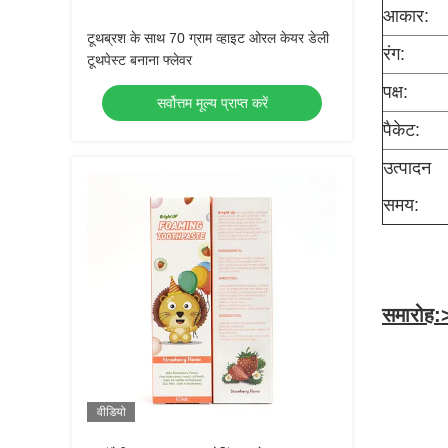
आकार:
टूथब्रश के साथ 70 ग्राम व्हाइट ओरल केयर डेली
रंग:
टूथपेस्ट बनाना फ्लेवर
पक्ष:
सर्वोत्तम मूल्य प्राप्त करें
पैकेट:
उत्पादन
समय:
समारोह:>
वीडियो