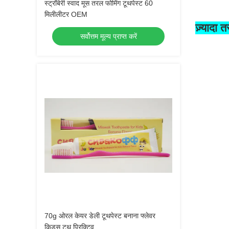
स्ट्रॉबेरी स्वाद मूस तरल फोमिंग टूथपेस्ट 60
मिलीलीटर OEM
ज़्यादा तस
सर्वोत्तम मूल्य प्राप्त करें
70g ओरल केयर डेली टूथपेस्ट बनाना फ्लेवर
किड्स टूथ प्रिक्टिव