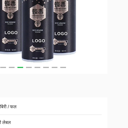
रॉबेरी / फल
ी लेबल