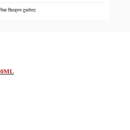
ेनिक चिल्ड्रन टूथपेस्ट
्ट 50ML