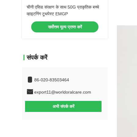
चीनी एसिड संरक्षण के साथ 50G प्राकृतिक बच्चे
व्हाइटनिंग टूथपेस्ट EMGP
सर्वोत्तम मूल्य प्राप्त करें
संपर्क करें
86-020-83503464
export11@worldoralcare.com
अभी संपर्क करें