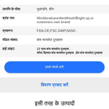
भ्रमण
उत्पत्ति के प्लेस:
गुआंग्डोंग, चीन
गुणवत्ता
ब्रांड नाम:
Worldoralcare/dentifresh/Bright up,or
customers own brand
नियंत्रण
प्रमाणन:
FDA,CE,FSC,GMP,SASO...
मॉडल संख्या:
बांस चारकोल टूथब्रश
संपर्क
हाई लाइट:
,
15 ग्राम बांस चारकोल टूथब्रश
करें
,
सॉफ्ट ब्रिसल बांस चारकोल टूथब्रश
होम बांस चारकोल टूथब्रश
एक
हमसे संपर्क करें!
उद्धरण
का
विवरण प्रकट करें
अनुरोध
करें
इसी तरह के उत्पादों