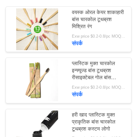
साइट
वयस्क ओरल केयर शाकाहारी
मैप
बांस चारकोल टूथब्रश
मिश्रित रंग
गोपनीयता
Exw price $0.2-0.8/pc MOQ:100 पीसी
संपर्क
नीति
प्लास्टिक मुक्त चारकोल
इन्फ्यूज्ड बांस टूथब्रश
रीसाइक्टेबल गोल बांस
टूथब्रश
Exw price $0.2-0.8/pc MOQ:100 पीसी
संपर्क
हरी खाद प्लास्टिक मुक्त
प्राकृतिक बांस चारकोल
टूथब्रश कस्टम लोगो