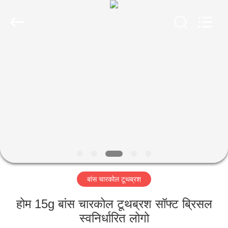
WORLD
ORAL
CARE
CENTER.
All
Rights
Reserved.
घर
उत्पादों
वीडियो
हमारे
बारे
बांस चारकोल टूथब्रश
में
होम 15g बांस चारकोल टूथब्रश सॉफ्ट ब्रिसल
कारखाना
स्वनिर्धारित लोगो