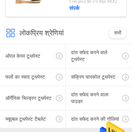
Exw price $0.2-0.8/pc MOQ:100 पीसी
संपर्क
लोकप्रिय श्रेणियां
सभी
दांत सफेद करने वाले
ओरल केयर टूथपेस्ट
टूथपेस्ट
फलों का स्वाद टूथपेस्ट
सक्रिय चारकोल टूथपेस्ट
दांत सफेद करने वाला
ऑर्गेनिक चिल्ड्रन टूथपेस्ट
पाउडर
च्यूएबल टूथपेस्ट टैबलेट
दांत सफेद करने की गोलियां