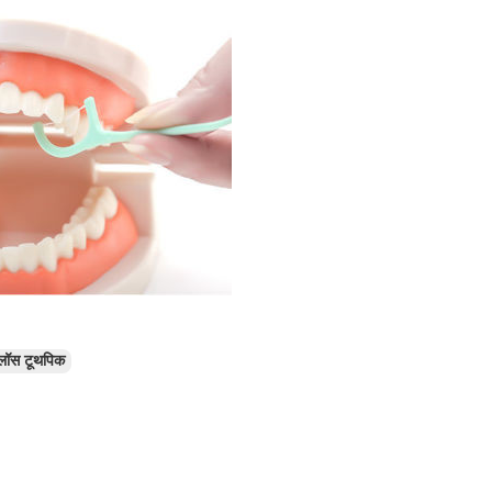
फ्लॉस टूथपिक