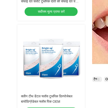
सफाई दंत फ़्लोट टूथपिक दांतों की सफाई दंत फ़्लोट
स्टिक्स
सर्वोत्तम मूल्य प्राप्त करें
टैग：
O
क्लीन टीथ डेंटल फ्लॉस टूथपिक डिस्पोजेबल
बायोडिग्रेडेबल फ्लॉस पिक OEM