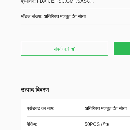
प्रमाणन:
FDA,CE,FSC,GMP,SASO...
मॉडल संख्या:
अतिरिक्त मजबूत दंत सोता
संपर्क करें
उत्पाद विवरण
प्रोडक्ट का नाम:
अतिरिक्त मजबूत दंत सोता
पैकिंग:
50PCS / पैक