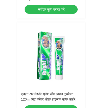
दैनिक स्वच्छता के लिए सुरक्षित मौखिक देखभाल
सर्वोत्तम मूल्य प्राप्त करें
टूथपेस्ट
ब्राइट अप मेन्थॉल फ्रेश डीप एक्शन टूथपेस्ट
120ml मिंट फ्लेवर ओरल हाइजीन बल्क ऑर्डर
होलसेल डेंटल केयर उत्पाद