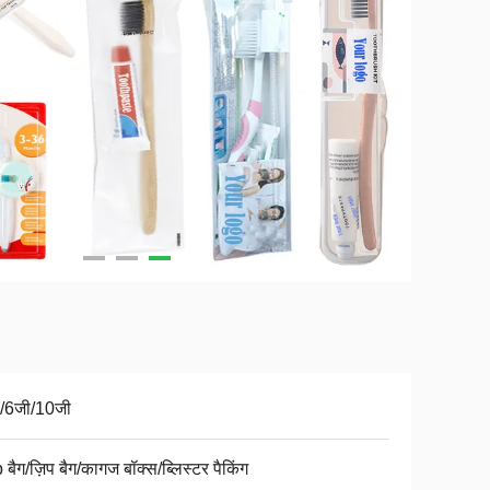
/6जी/10जी
बैग/ज़िप बैग/कागज बॉक्स/ब्लिस्टर पैकिंग