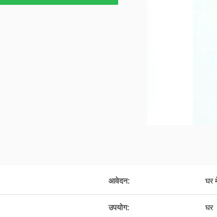
आवेदन:
घर म
उपयोग:
घर