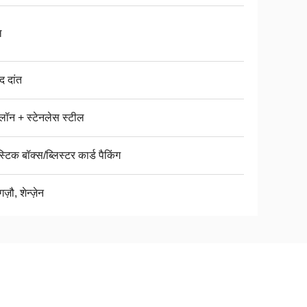
ल
द दांत
लॉन + स्टेनलेस स्टील
स्टिक बॉक्स/ब्लिस्टर कार्ड पैकिंग
गज़ौ, शेन्ज़ेन