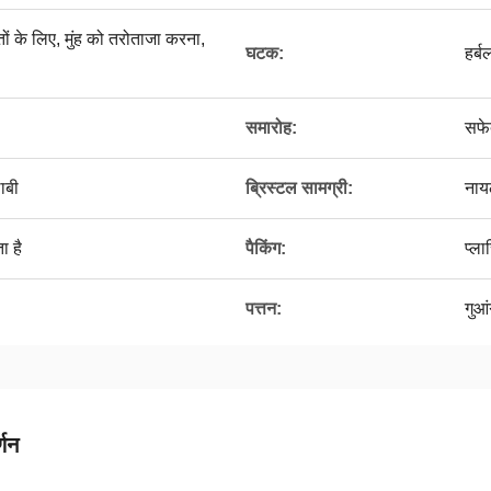
ों के लिए, मुंह को तरोताजा करना,
घटक:
हर्ब
समारोह:
सफे
लाबी
ब्रिस्टल सामग्री:
नाय
ा है
पैकिंग:
प्ला
पत्तन:
गुआं
्णन