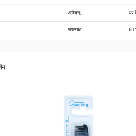
आवेदन:
घर म
उपलब्ध:
60 
्णन