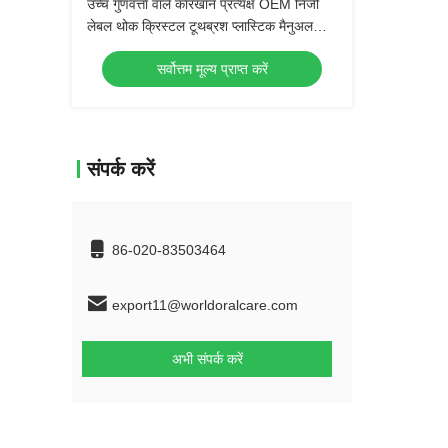
उच्च गुणवत्ता वाले कारखाने प्रत्यक्ष OEM निजी
लेबल थोक क्रिस्टल टूथब्रश प्लास्टिक मैनुअल
नरम ब्रश वयस्क टूथब्रश
सर्वोत्तम मूल्य प्राप्त करें
संपर्क करें
86-020-83503464
export11@worldoralcare.com
अभी संपर्क करें