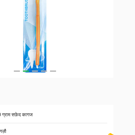
 ग्राम सफ़ेद कागज
गज़ौ