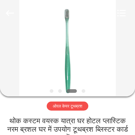
WORLD
ORAL
CARE
CENTER.
All
Rights
Reserved.
घर
उत्पादों
वीडियो
हमारे
बारे
ओरल केयर टूथब्रश
में
थोक कस्टम वयस्क यात्रा घर होटल प्लास्टिक
कारखाना
नरम ब्रशल घर में उपयोग टूथब्रश ब्लिस्टर कार्ड