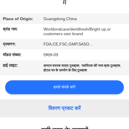
में
भ्रमण
Place of Origin:
Guangdong,China
गुणवत्ता
ब्रांड नाम:
Worldoralcare/dentifresh/Bright up,or
नियंत्रण
customers own brand
प्रमाणन:
FDA,CE,FSC,GMP,SASO...
संपर्क
मॉडल संख्या:
एचएल-09
करें
हाई लाइट:
,
,
कस्टम वयस्क यात्रा टूथब्रश
प्लास्टिक की नरम ब्रश टूथब्रश
होटल घर के उपयोग के लिए टूथब्रश
एक
उद्धरण
हमसे संपर्क करें!
का
अनुरोध
विवरण प्रकट करें
करें