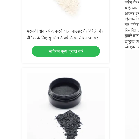
घर्षण के
चाहे आप 
आकार इसे
दिनचर्या
यह सफेद 
नियमित उप
प्रभावी दांत सफेद करने वाला पाउडर गैर विषैले और
हमारे दा
दैनिक के लिए सुरक्षित 3 वर्ष शेल्फ जीवन घर पर
इच्छुक व
जो एक उज
सर्वोत्तम मूल्य प्राप्त करें