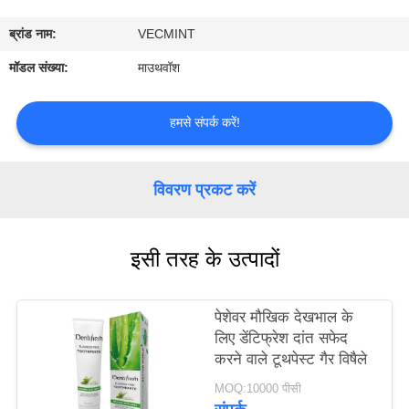
भ्रमण
ब्रांड नाम:
VECMINT
गुणवत्ता
मॉडल संख्या:
माउथवॉश
नियंत्रण
हमसे संपर्क करें!
संपर्क
करें
विवरण प्रकट करें
एक
इसी तरह के उत्पादों
उद्धरण
का
पेशेवर मौखिक देखभाल के
अनुरोध
लिए डेंटिफ्रेश दांत सफेद
करने वाले टूथपेस्ट गैर विषैले
करें
MOQ:10000 पीसी