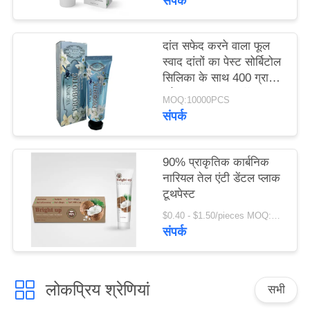
संपर्क
साइट
मैप
दांत सफेद करने वाला फूल
स्वाद दांतों का पेस्ट सोर्बिटोल
सिलिका के साथ 400 ग्राम
गोपनीयता
सफेद कागज ट्यूब बॉक्स
MOQ:10000PCS
नीति
बॉक्स
संपर्क
90% प्राकृतिक कार्बनिक
नारियल तेल एंटी डेंटल प्लाक
टूथपेस्ट
$0.40 - $1.50/pieces MOQ:240 टुकड़े
संपर्क
लोकप्रिय श्रेणियां
सभी