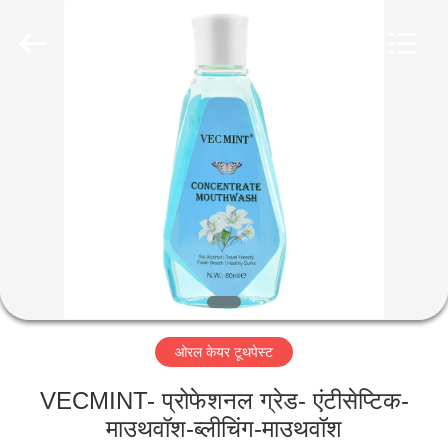
WORLD
ORAL
CARE
CENTER.
All
Rights
Reserved.
घर
उत्पादों
वीडियो
हमारे
बारे
ओरल केयर टूथपेस्ट
में
VECMINT- प्रोफेशनल ग्रेड- एंटीसेप्टिक-
कारखाना
माउथवॉश-ब्लीचिंग-माउथवॉश