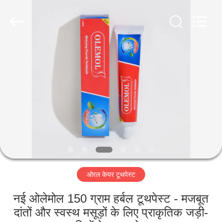
WORLD
ORAL
CARE
CENTER.
All
Rights
Reserved.
घर
उत्पादों
वीडियो
हमारे
बारे
ओरल केयर टूथपेस्ट
में
नई ओलेमोल 150 ग्राम हर्बल टूथपेस्ट - मजबूत
कारखाना
दांतों और स्वस्थ मसूड़ों के लिए प्राकृतिक जड़ी-