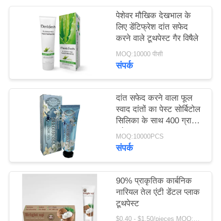
साइट
पेशेवर मौखिक देखभाल के
मैप
लिए डेंटिफ्रेश दांत सफेद
करने वाले टूथपेस्ट गैर विषैले
MOQ:10000 पीसी
गोपनीयता
संपर्क
नीति
दांत सफेद करने वाला फूल
स्वाद दांतों का पेस्ट सोर्बिटोल
सिलिका के साथ 400 ग्राम
सफेद कागज ट्यूब बॉक्स
MOQ:10000PCS
बॉक्स
संपर्क
90% प्राकृतिक कार्बनिक
नारियल तेल एंटी डेंटल प्लाक
टूथपेस्ट
$0.40 - $1.50/pieces MOQ:240 टुकड़े