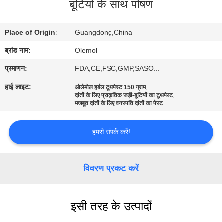
बूटियों के साथ पोषण
भ्रमण
Place of Origin:
Guangdong,China
गुणवत्ता
ब्रांड नाम:
Olemol
नियंत्रण
प्रमाणन:
FDA,CE,FSC,GMP,SASO...
संपर्क
हाई लाइट:
,
ओलेमोल हर्बल टूथपेस्ट 150 ग्राम
,
दांतों के लिए प्राकृतिक जड़ी-बूटियों का टूथपेस्ट
करें
मजबूत दांतों के लिए वनस्पति दांतों का पेस्ट
हमसे संपर्क करें!
एक
उद्धरण
का
विवरण प्रकट करें
अनुरोध
करें
इसी तरह के उत्पादों