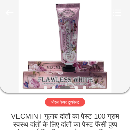
WORLD
ORAL
CARE
CENTER.
All
Rights
Reserved.
घर
उत्पादों
वीडियो
हमारे
बारे
ओरल केयर टूथपेस्ट
में
VECMINT गुलाब दांतों का पेस्ट 100 ग्राम
कारखाना
स्वस्थ दांतों के लिए दांतों का पेस्ट फैंसी पुष्प