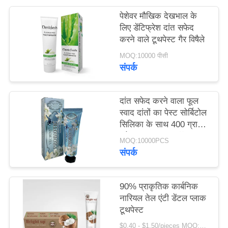
साइट
पेशेवर मौखिक देखभाल के
मैप
लिए डेंटिफ्रेश दांत सफेद
करने वाले टूथपेस्ट गैर विषैले
MOQ:10000 पीसी
गोपनीयता
संपर्क
नीति
दांत सफेद करने वाला फूल
स्वाद दांतों का पेस्ट सोर्बिटोल
सिलिका के साथ 400 ग्राम
सफेद कागज ट्यूब बॉक्स
MOQ:10000PCS
बॉक्स
संपर्क
90% प्राकृतिक कार्बनिक
नारियल तेल एंटी डेंटल प्लाक
टूथपेस्ट
$0.40 - $1.50/pieces MOQ:240 टुकड़े