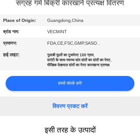
संग्रह गर्म बिक्री कारखाने प्रत्यक्ष वितरण
भ्रमण
Place of Origin:
Guangdong,China
गुणवत्ता
ब्रांड नाम:
VECMINT
नियंत्रण
प्रमाणन:
FDA,CE,FSC,GMP,SASO...
संपर्क
हाई लाइट:
,
गुलाबी फूलों का टूथपेस्ट 100 ग्राम
,
वारंटी के साथ स्वस्थ दांत दांतों का दांतों का पेस्ट
करें
मौखिक देखभाल दांतों का पेस्ट कारखाना प्रत्यक्ष
हमसे संपर्क करें!
एक
उद्धरण
का
विवरण प्रकट करें
अनुरोध
करें
इसी तरह के उत्पादों