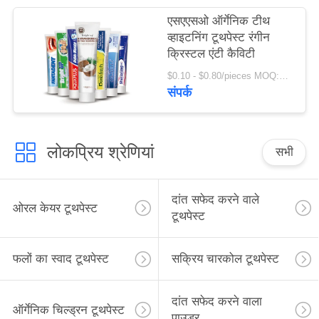
एसएएसओ ऑर्गेनिक टीथ
व्हाइटनिंग टूथपेस्ट रंगीन
क्रिस्टल एंटी कैविटी
$0.10 - $0.80/pieces MOQ:500 टुकड़े
संपर्क
लोकप्रिय श्रेणियां
सभी
दांत सफेद करने वाले
ओरल केयर टूथपेस्ट
टूथपेस्ट
फलों का स्वाद टूथपेस्ट
सक्रिय चारकोल टूथपेस्ट
दांत सफेद करने वाला
ऑर्गेनिक चिल्ड्रन टूथपेस्ट
पाउडर