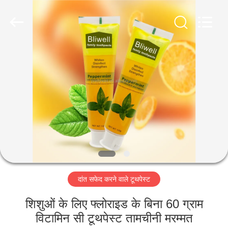
WORLD
ORAL
CARE
CENTER.
All
Rights
Reserved.
घर
उत्पादों
वीडियो
हमारे
बारे
दांत सफेद करने वाले टूथपेस्ट
में
शिशुओं के लिए फ्लोराइड के बिना 60 ग्राम
कारखाना
विटामिन सी टूथपेस्ट तामचीनी मरम्मत