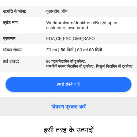
भ्रमण
उत्पत्ति के प्लेस:
गुआंग्डोंग, चीन
गुणवत्ता
ब्रांड नाम:
Worldoralcare/dentifresh/Bright up,or
customers own brand
नियंत्रण
प्रमाणन:
FDA,CE,FSC,GMP,SASO...
मॉडल संख्या:
50 ml |
50 मिली |
60 ml
60 मिली
संपर्क
हाई लाइट:
,
60 ग्राम विटामिन सी टूथपेस्ट
करें
,
तामचीनी मरम्मत विटामिन सी टूथपेस्ट
शिशुओं विटामिन सी टूथपेस्ट
एक
हमसे संपर्क करें!
उद्धरण
का
विवरण प्रकट करें
अनुरोध
करें
इसी तरह के उत्पादों