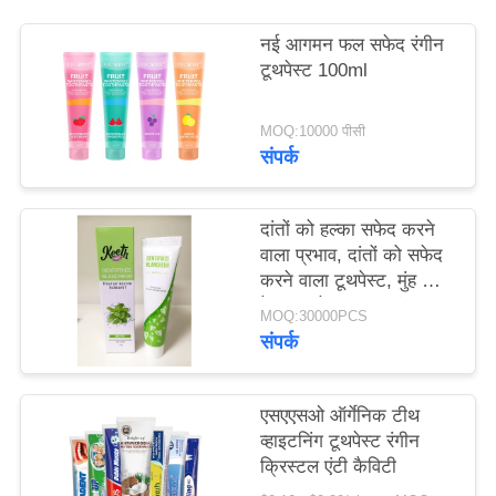
साइट
नई आगमन फल सफेद रंगीन
मैप
टूथपेस्ट 100ml
गोपनीयता
MOQ:10000 पीसी
संपर्क
नीति
दांतों को हल्का सफेद करने
वाला प्रभाव, दांतों को सफेद
करने वाला टूथपेस्ट, मुंह की
देखभाल के प्रकार, दंत
MOQ:30000PCS
चिकित्सा देखभाल उत्पाद 50
संपर्क
ग्राम
एसएएसओ ऑर्गेनिक टीथ
व्हाइटनिंग टूथपेस्ट रंगीन
क्रिस्टल एंटी कैविटी