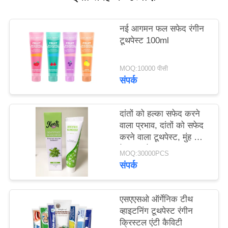
साइट
मैप
नई आगमन फल सफेद रंगीन
टूथपेस्ट 100ml
गोपनीयता
MOQ:10000 पीसी
नीति
संपर्क
दांतों को हल्का सफेद करने
वाला प्रभाव, दांतों को सफेद
करने वाला टूथपेस्ट, मुंह की
देखभाल के प्रकार, दंत
MOQ:30000PCS
चिकित्सा देखभाल उत्पाद 50
संपर्क
ग्राम
एसएएसओ ऑर्गेनिक टीथ
व्हाइटनिंग टूथपेस्ट रंगीन
क्रिस्टल एंटी कैविटी