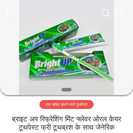
WORLD
ORAL
CARE
CENTER.
All
Rights
Reserved.
घर
उत्पादों
वीडियो
हमारे
बारे
दांत सफेद करने वाले टूथपेस्ट
में
ब्राइट अप रिफ्रेशिंग मिंट फ्लेवर ओरल केयर
कारखाना
टूथपेस्ट फ्री टूथब्रश के साथ जेनेरिक