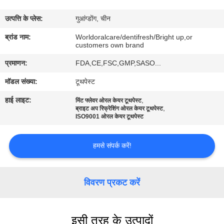
भ्रमण
उत्पत्ति के प्लेस:
गुआंग्डोंग, चीन
गुणवत्ता
ब्रांड नाम:
Worldoralcare/dentifresh/Bright up,or
customers own brand
नियंत्रण
प्रमाणन:
FDA,CE,FSC,GMP,SASO...
मॉडल संख्या:
टूथपेस्ट
संपर्क
हाई लाइट:
,
मिंट फ्लेवर ओरल केयर टूथपेस्ट
करें
,
ब्राइट अप रिफ्रेशिंग ओरल केयर टूथपेस्ट
ISO9001 ओरल केयर टूथपेस्ट
एक
हमसे संपर्क करें!
उद्धरण
का
विवरण प्रकट करें
अनुरोध
करें
इसी तरह के उत्पादों