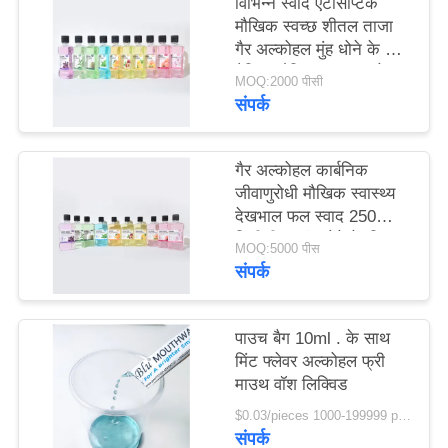
विभिन्न स्वाद एंटीसेप्टिक
साइट
मौखिक स्वच्छ शीतल ताजा
गैर अल्कोहल मुंह धोने के लिए
मैप
दैनिक मौखिक स्वच्छता के
MOQ:2000 पीसी
लिए
संपर्क
गोपनीयता
नीति
गैर अल्कोहल कार्बनिक
जीवाणुरोधी मौखिक स्वास्थ्य
देखभाल फल स्वाद 250
मिलीलीटर मुंह धोने के लिए
MOQ:5000 पीस
दांत स्वास्थ्य के लिए
संपर्क
पाउच बैग 10ml . के साथ
मिंट फ्लेवर अल्कोहल फ्री
माउथ वॉश लिक्विड
$0.03/pieces 1000-199999 pieces MOQ:1000 टुकड़े
संपर्क