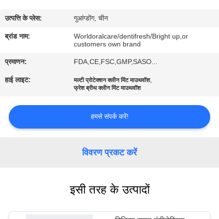
भ्रमण
उत्पत्ति के प्लेस:
गुआंग्डोंग, चीन
गुणवत्ता
ब्रांड नाम:
Worldoralcare/dentifresh/Bright up,or
customers own brand
नियंत्रण
प्रमाणन:
FDA,CE,FSC,GMP,SASO...
हाई लाइट:
,
मल्टी प्रोटेक्शन क्लीन मिंट माउथवॉश
संपर्क
फ्रेश ब्रीथ क्लीन मिंट माउथवॉश
करें
हमसे संपर्क करें!
एक
उद्धरण
विवरण प्रकट करें
का
अनुरोध
इसी तरह के उत्पादों
करें