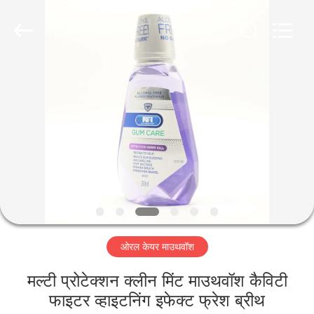
WORLD
ORAL
CARE
CENTER.
All
Rights
Reserved.
घर
उत्पादों
वीडियो
हमारे
बारे
ओरल केयर माउथवॉश
में
मल्टी प्रोटेक्शन क्लीन मिंट माउथवॉश कैविटी
कारखाना
फाइटर व्हाइटनिंग इफेक्ट फ्रेश ब्रीथ