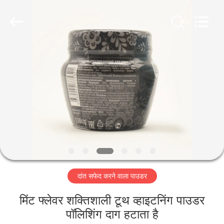
WORLD
ORAL
CARE
CENTER.
All
Rights
Reserved.
घर
उत्पादों
वीडियो
हमारे
बारे
दांत सफेद करने वाला पाउडर
में
मिंट फ्लेवर शक्तिशाली टूथ व्हाइटनिंग पाउडर
कारखाना
पॉलिशिंग दाग हटाता है