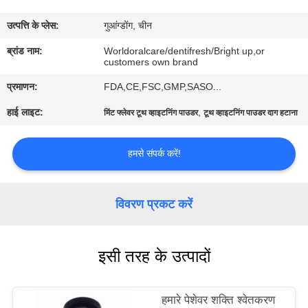
भ्रमण
उत्पत्ति के प्लेस:
गुआंग्डोंग, चीन
गुणवत्ता
ब्रांड नाम:
Worldoralcare/dentifresh/Bright up,or
customers own brand
नियंत्रण
प्रमाणन:
FDA,CE,FSC,GMP,SASO...
हाई लाइट:
,
मिंट फ्लेवर टूथ व्हाइटनिंग पाउडर
टूथ व्हाइटनिंग पाउडर दाग हटाना
संपर्क
करें
हमसे संपर्क करें!
एक
विवरण प्रकट करें
उद्धरण
का
इसी तरह के उत्पादों
अनुरोध
करें
हमारे पेशेवर शक्ति श्वेतकरण