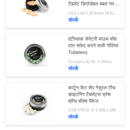
टैबलेट डिग्रेडेबल बबल गम
साइट
स्वाद
USD 2.66-3.28 Bottle MOQ:150 बोतलें
मैप
संपर्क
गोपनीयता
एंटीप्लाक सेनेटरी माउथ वॉश
नीति
दांत सफेद करने वाली गोलियां
Tubeless
Exw price $2.66~3.28/box MOQ:5000 बक्से
संपर्क
कार्टून कैट शेप नेचुरल टीथ
व्हाइटनिंग टैबलेट्स फ्रेश
ब्रीथ बॉक्स पैकेज
EXW PRICE IS 2.66$-3.28$/BOTTLE MOQ:60 पीसी * 100 बॉक्स
संपर्क