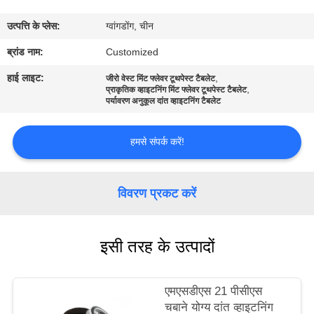
भ्रमण
उत्पत्ति के प्लेस:
ग्वांगडोंग, चीन
गुणवत्ता
ब्रांड नाम:
Customized
नियंत्रण
हाई लाइट:
,
जीरो वेस्ट मिंट फ्लेवर टूथपेस्ट टैबलेट
,
प्राकृतिक व्हाइटनिंग मिंट फ्लेवर टूथपेस्ट टैबलेट
पर्यावरण अनुकूल दांत व्हाइटनिंग टैबलेट
संपर्क
हमसे संपर्क करें!
करें
एक
विवरण प्रकट करें
उद्धरण
का
इसी तरह के उत्पादों
अनुरोध
करें
एमएसडीएस 21 पीसीएस
चबाने योग्य दांत व्हाइटनिंग