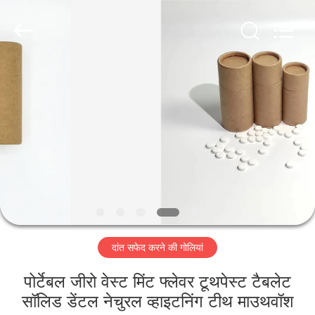
WORLD
ORAL
CARE
CENTER.
All
Rights
Reserved.
घर
उत्पादों
वीडियो
हमारे
बारे
दांत सफेद करने की गोलियां
में
पोर्टेबल जीरो वेस्ट मिंट फ्लेवर टूथपेस्ट टैबलेट
कारखाना
सॉलिड डेंटल नेचुरल व्हाइटनिंग टीथ माउथवॉश