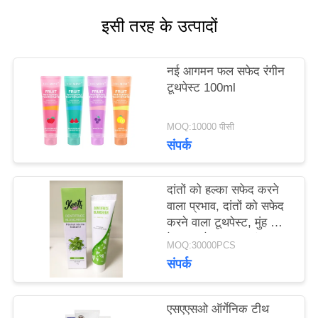
का
इसी तरह के उत्पादों
अनुरोध
नई आगमन फल सफेद रंगीन
करें
टूथपेस्ट 100ml
साइट
MOQ:10000 पीसी
संपर्क
मैप
दांतों को हल्का सफेद करने
वाला प्रभाव, दांतों को सफेद
गोपनीयता
करने वाला टूथपेस्ट, मुंह की
नीति
देखभाल के प्रकार, दंत
MOQ:30000PCS
चिकित्सा देखभाल उत्पाद 50
संपर्क
ग्राम
एसएएसओ ऑर्गेनिक टीथ