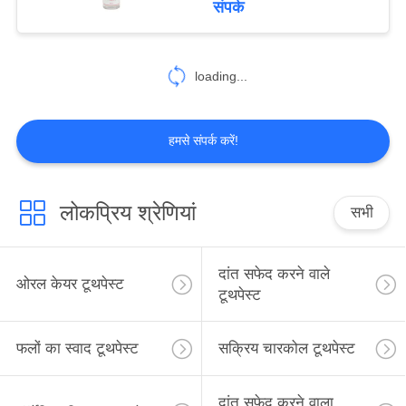
संपर्क
मौखिक देखभाल
25
loading...
ओरल केयर माउथवॉश
हमसे संपर्क करें!
लोकप्रिय श्रेणियां
सभी
88
ओरल केयर टूथब्रश
दांत सफेद करने वाले
ओरल केयर टूथपेस्ट
टूथपेस्ट
फलों का स्वाद टूथपेस्ट
सक्रिय चारकोल टूथपेस्ट
दांत सफेद करने वाला