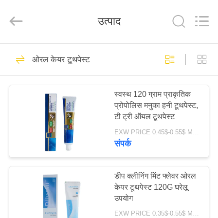
WORLD
ORAL
CARE
उत्पाद
CENTER.
All
Rights
Reserved.
घर
150
ओरल केयर टूथपेस्ट
ओरल केयर टूथपेस्ट
उत्पादों
स्वस्थ 120 ग्राम प्राकृतिक
प्रोपोलिस मनुका हनी टूथपेस्ट,
वीडियो
टी ट्री ऑयल टूथपेस्ट
EXW PRICE 0.45$-0.55$ MOQ:500 पीसी -30000 पीसी
हमारे
संपर्क
58
बारे
दांत सफेद करने वाले
में
डीप क्लीनिंग मिंट फ्लेवर ओरल
केयर टूथपेस्ट 120G घरेलू
टूथपेस्ट
उपयोग
कारखाना
EXW PRICE 0.35$-0.55$ MOQ:500 पीसी -30000 पीसी