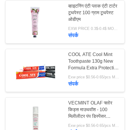
व्हाइटनिंग एंटी प्लाक एंटी टार्टर
टूथपेस्ट 100 ग्राम टूथपेस्ट
28
ओडीएम
EXW PRICE 0.3$-0.4$ MOQ:500 पीसी -30000 पीसी
च्यूएबल टूथपेस्ट टैबलेट
संपर्क
COOL ATE Cool Mint
Toothpaste 130g New
Formula Extra Protection
ताजा सांस स्वस्थ दांत थोक
42
Exw price $0.56-0.65/pcs MOQ:10000PCS
मौखिक स्वच्छता
संपर्क
दांत सफेद करने की
गोलियां
VECMINT OLAF फ्लोर
किड्स माउथवॉश - 100
मिलीलीटर पंप डिस्पेंसर
स्ट्रॉबेरी स्वाद एंटी-कैविटी शुगर
Exw price $0.56-0.65/pcs MOQ:10000PCS
डिफेंस निगलने के लिए सुरक्षित