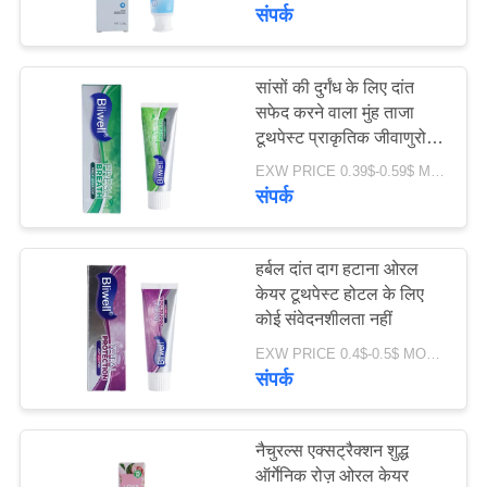
भ्रमण
संपर्क
गुणवत्ता
सांसों की दुर्गंध के लिए दांत
18
सफेद करने वाला मुंह ताजा
नियंत्रण
टूथपेस्ट प्राकृतिक जीवाणुरोधी
फलों का स्वाद टूथपेस्ट
टूथपेस्ट
EXW PRICE 0.39$-0.59$ MOQ:500 पीसी -30000 पीसी
संपर्क
संपर्क
करें
हर्बल दांत दाग हटाना ओरल
एक
केयर टूथपेस्ट होटल के लिए
कोई संवेदनशीलता नहीं
18
उद्धरण
EXW PRICE 0.4$-0.5$ MOQ:500 पीसी -30000 पीसी
का
संपर्क
सक्रिय चारकोल टूथपेस्ट
अनुरोध
करें
नैचुरल्स एक्सट्रैक्शन शुद्ध
ऑर्गेनिक रोज़ ओरल केयर