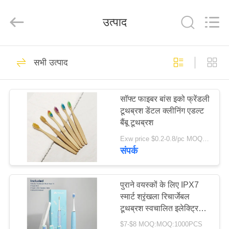
WORLD
ORAL
CARE
उत्पाद
CENTER.
All
Rights
Reserved.
घर
150
सभी उत्पाद
ओरल केयर टूथपेस्ट
उत्पादों
सॉफ्ट फाइबर बांस इको फ्रेंडली
टूथब्रश डेंटल क्लीनिंग एडल्ट
वीडियो
बैंबू टूथब्रश
Exw price $0.2-0.8/pc MOQ:100 पीसी
हमारे
संपर्क
58
बारे
दांत सफेद करने वाले
में
पुराने वयस्कों के लिए IPX7
स्मार्ट श्रृंखला रिचार्जेबल
टूथपेस्ट
टूथब्रश स्वचालित इलेक्ट्रिक
कारखाना
टूथब्रश
$7-$8 MOQ:MOQ:1000PCS