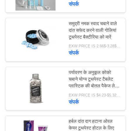
भ्रमण
संपर्क
गुणवत्ता
समुद्री नमक स्वाद चबाने वाले
18
दांत सफेद करने वाली गोलियां
नियंत्रण
टूथपेस्ट बैक्टीरिया को मारें
फलों का स्वाद टूथपेस्ट
EXW PRICE IS 2.66$-3.28$/BOTTLE MOQ:60 पीसी * 100 बॉक्स
संपर्क
संपर्क
करें
पर्यावरण के अनुकूल कोको
एक
चबाने योग्य टूथपेस्ट टैबलेट
प्लास्टिक की बोतल पैकेज ले
18
उद्धरण
जाने में आसान
EXW PRICE IS $4.23-$5.32/BOTTLE MOQ:100 पीसी / बोतल * 100 बोतल
का
संपर्क
सक्रिय चारकोल टूथपेस्ट
अनुरोध
करें
हर्बल दांत दाग हटाना ओरल
केयर टूथपेस्ट होटल के लिए