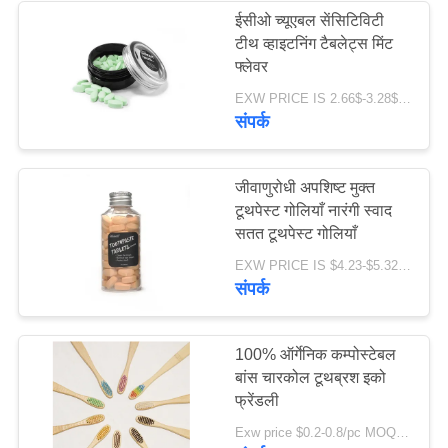
ईसीओ च्यूएबल सेंसिटिविटी
टीथ व्हाइटनिंग टैबलेट्स मिंट
28
फ्लेवर
EXW PRICE IS 2.66$-3.28$/BOTTLE MOQ:60 पीसी * 100 बॉक्स
च्यूएबल टूथपेस्ट टैबलेट
संपर्क
जीवाणुरोधी अपशिष्ट मुक्त
टूथपेस्ट गोलियाँ नारंगी स्वाद
सतत टूथपेस्ट गोलियाँ
42
EXW PRICE IS $4.23-$5.32/BOTTLE MOQ:100 पीसी / बोतल * 100 बोतल
संपर्क
दांत सफेद करने की
गोलियां
100% ऑर्गेनिक कम्पोस्टेबल
बांस चारकोल टूथब्रश इको
फ्रेंडली
Exw price $0.2-0.8/pc MOQ:100 पीसी