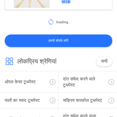
संपर्क
25
loading...
ओरल केयर माउथवॉश
हमसे संपर्क करें!
लोकप्रिय श्रेणियां
सभी
88
ओरल केयर टूथब्रश
दांत सफेद करने वाले
ओरल केयर टूथपेस्ट
टूथपेस्ट
फलों का स्वाद टूथपेस्ट
सक्रिय चारकोल टूथपेस्ट
दांत सफेद करने वाला