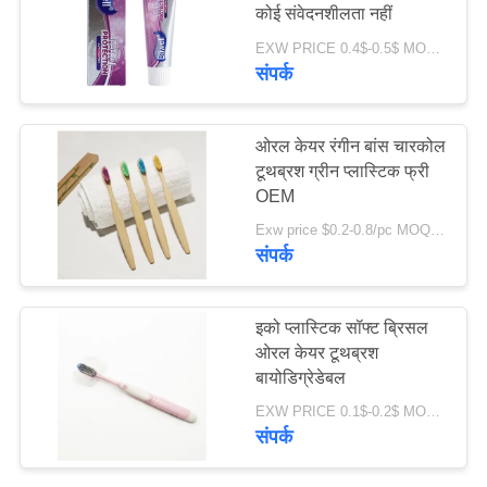
कोई संवेदनशीलता नहीं
साइट
EXW PRICE 0.4$-0.5$ MOQ:500 पीसी -30000 पीसी
मैप
संपर्क
18
गोपनीयता
ऑर्गेनिक चिल्ड्रन टूथपेस्ट
ओरल केयर रंगीन बांस चारकोल
नीति
टूथब्रश ग्रीन प्लास्टिक फ्री
OEM
Exw price $0.2-0.8/pc MOQ:100 पीसी
संपर्क
17
इको प्लास्टिक सॉफ्ट ब्रिसल
दांत सफेद करने वाला
ओरल केयर टूथब्रश
बायोडिग्रेडेबल
पाउडर
EXW PRICE 0.1$-0.2$ MOQ:30000PCS
संपर्क