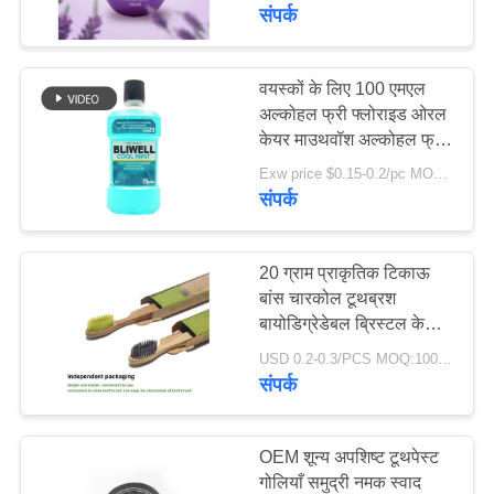
करें
भ्रमण
संपर्क
गुणवत्ता
वयस्कों के लिए 100 एमएल
18
अल्कोहल फ्री फ्लोराइड ओरल
नियंत्रण
केयर माउथवॉश अल्कोहल फ्री
फलों का स्वाद टूथपेस्ट
आईएसओ
Exw price $0.15-0.2/pc MOQ:3000 पीसी
संपर्क
संपर्क
करें
20 ग्राम प्राकृतिक टिकाऊ
एक
बांस चारकोल टूथब्रश
बायोडिग्रेडेबल ब्रिस्टल के
18
उद्धरण
साथ
USD 0.2-0.3/PCS MOQ:1000 पीसी
का
संपर्क
सक्रिय चारकोल टूथपेस्ट
अनुरोध
करें
OEM शून्य अपशिष्ट टूथपेस्ट
गोलियाँ समुद्री नमक स्वाद