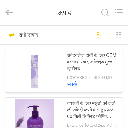
WORLD
ORAL
CARE
उत्पाद
CENTER.
All
Rights
Reserved.
घर
150
सभी उत्पाद
ओरल केयर टूथपेस्ट
उत्पादों
संवेदनशील दांतों के लिए OEM
बबलगम स्वाद फ्लोराइड मुक्त
वीडियो
टूथपेस्ट
EXW PRICE 0.3$-0.4$ MOQ:500 पीसी -30000 पीसी
हमारे
संपर्क
58
बारे
दांत सफेद करने वाले
में
वयस्कों के लिए मसूड़ों की दांतों
की सफेदी करने वाले टूथपेस्ट
टूथपेस्ट
60 मिली लिक्विड फोमिंग
कारखाना
टूथपेस्ट की गहराई से सफाई
Exw price $0.15-0.2/pc MOQ:500 पीसी -30000 पीसी