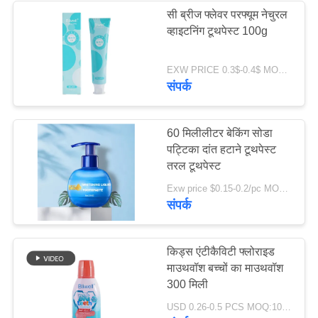
सी ब्रीज फ्लेवर परफ्यूम नेचुरल
व्हाइटनिंग टूथपेस्ट 100g
28
EXW PRICE 0.3$-0.4$ MOQ:500 पीसी -30000 पीसी
च्यूएबल टूथपेस्ट टैबलेट
संपर्क
60 मिलीलीटर बेकिंग सोडा
पट्टिका दांत हटाने टूथपेस्ट
तरल टूथपेस्ट
42
Exw price $0.15-0.2/pc MOQ:500 पीसी -30000 पीसी
संपर्क
दांत सफेद करने की
गोलियां
किड्स एंटीकैविटी फ्लोराइड
माउथवॉश बच्चों का माउथवॉश
300 मिली
USD 0.26-0.5 PCS MOQ:10000 पीसी