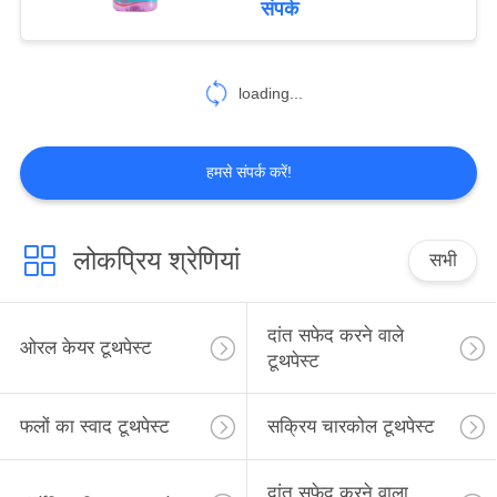
संपर्क
25
loading...
ओरल केयर माउथवॉश
हमसे संपर्क करें!
लोकप्रिय श्रेणियां
सभी
88
ओरल केयर टूथब्रश
दांत सफेद करने वाले
ओरल केयर टूथपेस्ट
टूथपेस्ट
फलों का स्वाद टूथपेस्ट
सक्रिय चारकोल टूथपेस्ट
दांत सफेद करने वाला