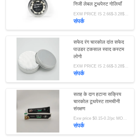
निजी लेबल टूथपेस्ट गोलियाँ
साइट
EXW PRICE IS 2.66$-3.28$/BOTTLE MOQ:60 पीसी * 100 बॉक्स
मैप
संपर्क
18
गोपनीयता
ऑर्गेनिक चिल्ड्रन टूथपेस्ट
सफेद रंग चारकोल दांत सफेद
नीति
पाउडर टकसाल स्वाद कस्टम
लोगो
EXW PRICE IS 2.66$-3.28$/BOTTLE MOQ:10000 पीसी
संपर्क
17
सतह के दाग हटाना सक्रिय
दांत सफेद करने वाला
चारकोल टूथपेस्ट तामचीनी
संरक्षण
पाउडर
Exw price $0.15-0.2/pc MOQ:500 पीसी -30000 पीसी
संपर्क